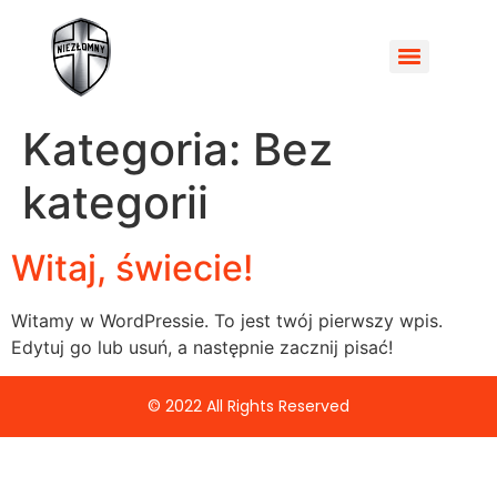
Wakacyjne warsztaty rodzinne dla małżeństw – Razem w drodze
Kategoria:
Bez
kategorii
Witaj, świecie!
Witamy w WordPressie. To jest twój pierwszy wpis.
Edytuj go lub usuń, a następnie zacznij pisać!
© 2022 All Rights Reserved