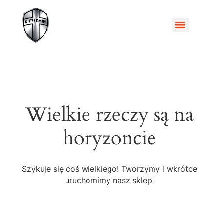
Wakacyjne warsztaty rodzinne dla małżeństw – Razem w drodze
Wielkie rzeczy są na
horyzoncie
Szykuje się coś wielkiego! Tworzymy i wkrótce
uruchomimy nasz sklep!